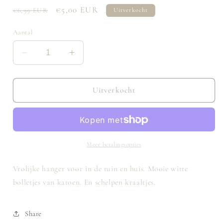
Normale
Aanbiedingsprijs
€5,00 EUR
€6,99 EUR
Uitverkocht
prijs
Aantal
Aantal
Aantal
verlagen
verhogen
voor
voor
Kralen
Kralen
Uitverkocht
slinger
slinger
Meer betalingsopties
Vrolijke hanger voor in de tuin en huis. Mooie witte
bolletjes van katoen. En schelpen kraaltjes.
Share