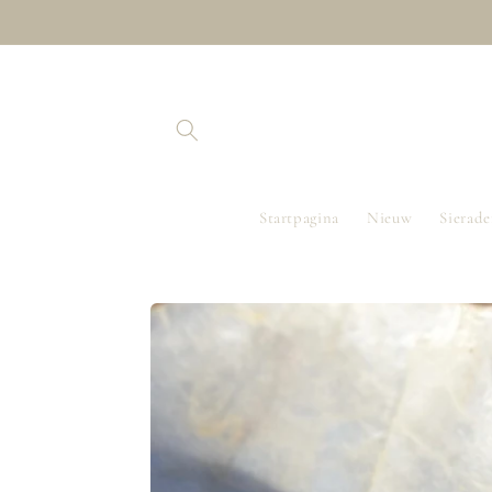
Meteen
naar de
content
Startpagina
Nieuw
Sierad
Ga direct naar
productinformatie