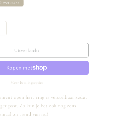
Uitverkocht
Aantal
verhogen
voor
Alicante
Uitverkocht
Heart
Ring
Silver
Meer betalingsopties
ment open hart ring is verstelbaar zodat
ger past. Zo kun je het ook nog eens
emaal on trend van nu!