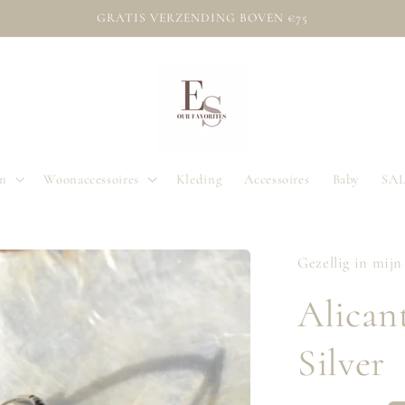
GRATIS VERZENDING BOVEN €75
en
Woonaccessoires
Kleding
Accessoires
Baby
SA
Gezellig in mijn
Alican
Silver